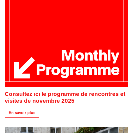
Consultez ici le programme de rencontres et
visites de novembre 2025
En savoir plus