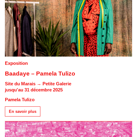
Exposition
Baadaye – Pamela Tulizo
Site du Marais → Petite Galerie
jusqu'au 31 décembre 2025
Pamela Tulizo
En savoir plus