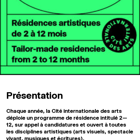
MAGAZINE
ESPACES DE PRATIQUE ARTISTIQUE
↓
Recherche
Connexion
↓
Présentation
Cha
que année, la Cité international
e des arts
déploie un programme
de résidence intitulé 2—
12, sur appel à candidatures et ouvert
à toutes
les disciplines artistiques
(arts visuels, spectacle
vivant, musiques et écritures).