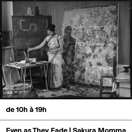
de 10h à 19h
Even as They Fade | Sakura Momma