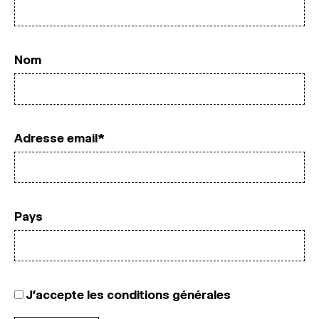
MAGAZINE
ESPACES DE PRATIQUE ARTISTIQUE
↓
Nom
Recherche
Connexion
↓
Adresse email*
Pays
J’accepte
les conditions générales