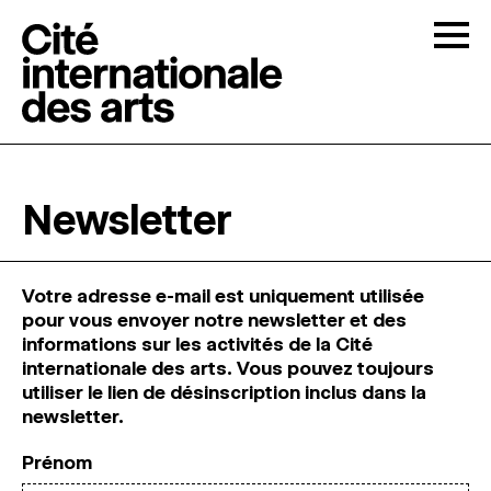
Skip to content
Togg
APPELS À CANDIDATURES
Newsletter
LA CITÉ
↓
Votre adresse e-mail est uniquement utilisée
RÉSIDENCES
↓
pour vous envoyer notre newsletter et des
informations sur les activités de la Cité
internationale des arts. Vous pouvez toujours
ATELIERS OUVERTS
utiliser le lien de désinscription inclus dans la
newsletter.
PROGRAMMATION
Prénom