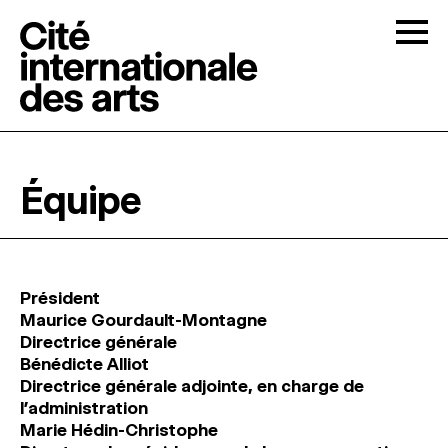
Skip to content
Togg
APPELS À CANDIDATURES
Équipe
LA CITÉ
↓
RÉSIDENCES
↓
Président
Maurice Gourdault-Montagne
ATELIERS OUVERTS
Directrice générale
Bénédicte Alliot
Directrice générale adjointe, en charge de
PROGRAMMATION
l’administration
Marie Hédin-Christophe