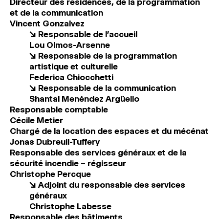
Directeur des résidences, de la programmation
MAGAZINE
et de la communication
Vincent Gonzalvez
↘ Responsable de l’accueil
ESPACES DE PRATIQUE ARTISTIQUE
↓
Lou Olmos-Arsenne
↘ Responsable de la programmation
artistique et culturelle
Recherche
Federica Chiocchetti
Connexion
↘ Responsable de la communication
↓
Shantal Menéndez Argüello
Responsable comptable
Cécile Metier
Chargé de la location des espaces et du mécénat
Jonas Dubreuil-Tuffery
Responsable des services généraux et de la
sécurité incendie – régisseur
Christophe Percque
↘ Adjoint du responsable des services
généraux
Christophe Labesse
Responsable des bâtiments