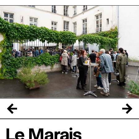
←
→
Le Marais