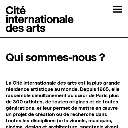
Skip to content
Togg
APPELS À CANDIDATURES
Qui sommes-nous ?
LA CITÉ
↓
RÉSIDENCES
↓
La Cité internationale des arts est la plus grande
résidence artistique au monde. Depuis 1965, elle
rassemble simultanément au cœur de Paris plus
ATELIERS OUVERTS
de 300 artistes, de toutes origines et de toutes
générations, et leur permet de mettre en œuvre
un projet de création ou de recherche dans
PROGRAMMATION
toutes les disciplines (arts visuels, musiques,
cinéma, design et architecture, spectacle vivant,