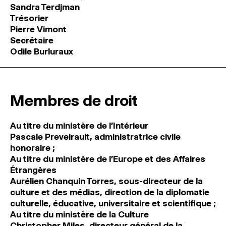
Sandra Terdjman
MAGAZINE
Trésorier
Pierre Vimont
ESPACES DE PRATIQUE ARTISTIQUE
↓
Secrétaire
Odile Burluraux
Recherche
Connexion
↓
Membres de droit
Au titre du ministère de l’Intérieur
Pascale Preveirault, administratrice civile
honoraire ;
Au titre du ministère de l’Europe et des Affaires
Étrangères
Aurélien Chanquin Torres, sous-directeur de la
culture et des médias, direction de la diplomatie
culturelle, éducative, universitaire et scientifique ;
Au titre du m
inistère de la Culture
Christopher Miles, directeur général de la