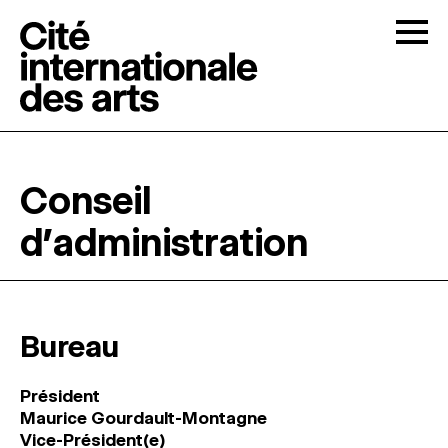
Skip to content
Togg
APPELS À CANDIDATURES
Conseil
LA CITÉ
↓
d’administration
RÉSIDENCES
↓
ATELIERS OUVERTS
Bureau
Président
PROGRAMMATION
Maurice Gourdault-Montagne
Vice-Président(e)