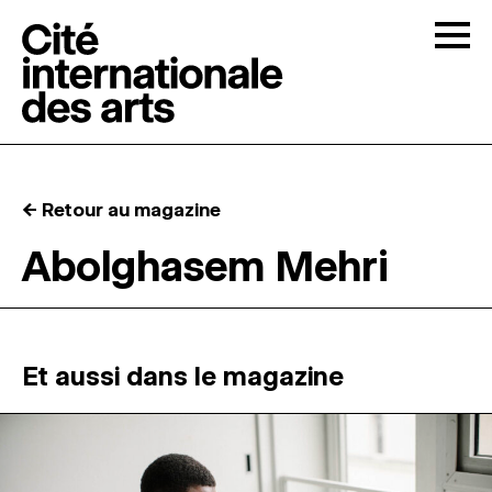
Skip to content
Togg
APPELS À CANDIDATURES
← Retour au magazine
LA CITÉ
↓
Abolghasem Mehri
RÉSIDENCES
↓
ATELIERS OUVERTS
Et aussi dans le magazine
PROGRAMMATION