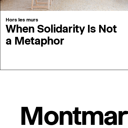
Hors les murs
When Solidarity Is Not
a Metaphor
Montmar