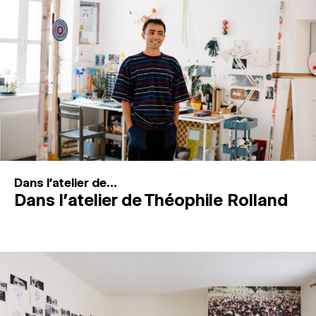
MAGAZINE
ESPACES DE PRATIQUE ARTISTIQUE
↓
Recherche
Connexion
↓
Dans l'atelier de...
Dans l’atelier de Théophile Rolland