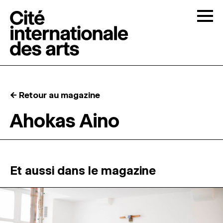
Skip to content
Togg
APPELS À CANDIDATURES
← Retour au magazine
LA CITÉ
↓
Ahokas Aino
RÉSIDENCES
↓
ATELIERS OUVERTS
Et aussi dans le magazine
PROGRAMMATION