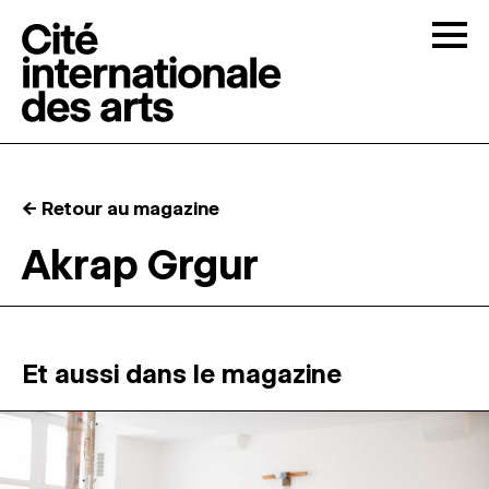
Skip to content
Togg
APPELS À CANDIDATURES
← Retour au magazine
LA CITÉ
↓
Akrap Grgur
RÉSIDENCES
↓
ATELIERS OUVERTS
Et aussi dans le magazine
PROGRAMMATION