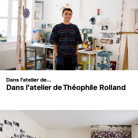
MAGAZINE
ESPACES DE PRATIQUE ARTISTIQUE
↓
Recherche
Connexion
↓
Dans l'atelier de...
Dans l’atelier de Théophile Rolland