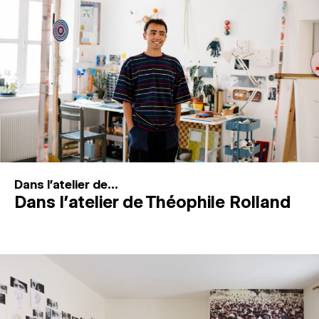
MAGAZINE
ESPACES DE PRATIQUE ARTISTIQUE
↓
Recherche
Connexion
↓
Dans l'atelier de...
Dans l’atelier de Théophile Rolland