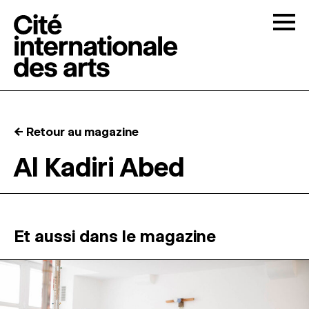
Skip to content
Togg
APPELS À CANDIDATURES
← Retour au magazine
LA CITÉ
↓
Al Kadiri Abed
RÉSIDENCES
↓
ATELIERS OUVERTS
Et aussi dans le magazine
PROGRAMMATION