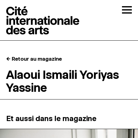
Skip to content
Togg
APPELS À CANDIDATURES
← Retour au magazine
LA CITÉ
↓
Alaoui Ismaili Yoriyas
Yassine
RÉSIDENCES
↓
ATELIERS OUVERTS
Et aussi dans le magazine
PROGRAMMATION