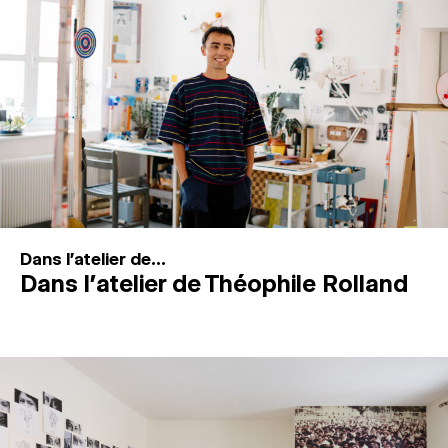
MAGAZINE
ESPACES DE PRATIQUE ARTISTIQUE
↓
Recherche
Connexion
↓
Dans l'atelier de...
Dans l’atelier de Théophile Rolland