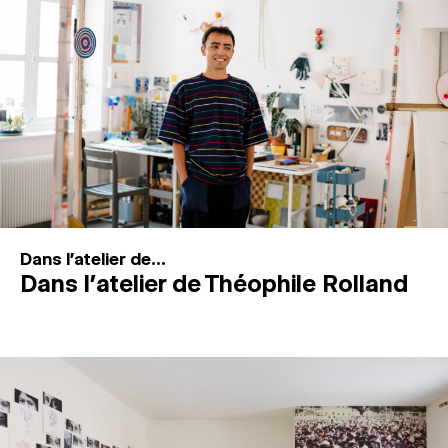
MAGAZINE
ESPACES DE PRATIQUE ARTISTIQUE
↓
Recherche
Connexion
↓
Dans l'atelier de...
Dans l’atelier de Théophile Rolland