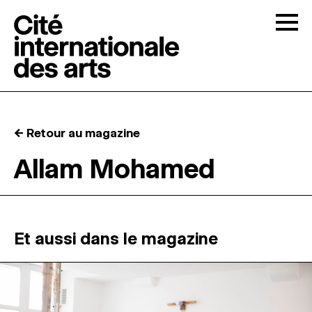
Skip to content
Togg
APPELS À CANDIDATURES
← Retour au magazine
LA CITÉ
↓
Allam Mohamed
RÉSIDENCES
↓
ATELIERS OUVERTS
Et aussi dans le magazine
PROGRAMMATION