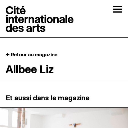
Skip to content
Togg
APPELS À CANDIDATURES
← Retour au magazine
LA CITÉ
↓
Allbee Liz
RÉSIDENCES
↓
ATELIERS OUVERTS
Et aussi dans le magazine
PROGRAMMATION