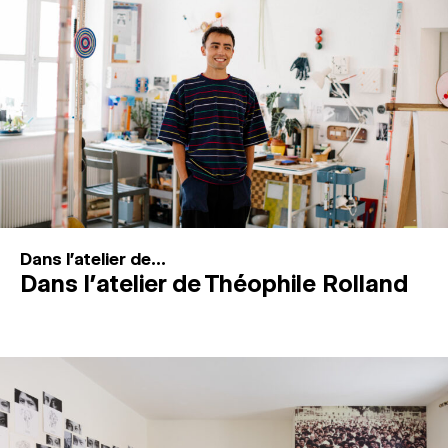
MAGAZINE
ESPACES DE PRATIQUE ARTISTIQUE
↓
Recherche
Connexion
↓
Dans l'atelier de...
Dans l’atelier de Théophile Rolland