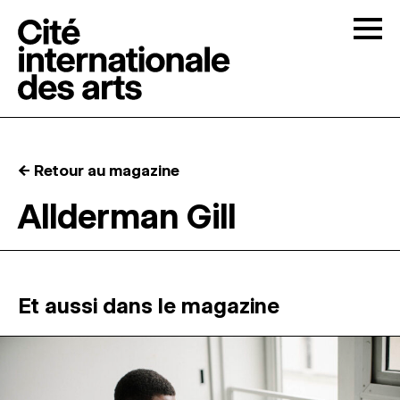
Skip to content
Togg
APPELS À CANDIDATURES
← Retour au magazine
LA CITÉ
↓
Allderman Gill
RÉSIDENCES
↓
ATELIERS OUVERTS
Et aussi dans le magazine
PROGRAMMATION