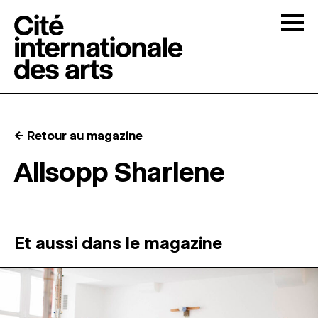
Skip to content
Togg
APPELS À CANDIDATURES
← Retour au magazine
LA CITÉ
↓
Allsopp Sharlene
RÉSIDENCES
↓
ATELIERS OUVERTS
Et aussi dans le magazine
PROGRAMMATION