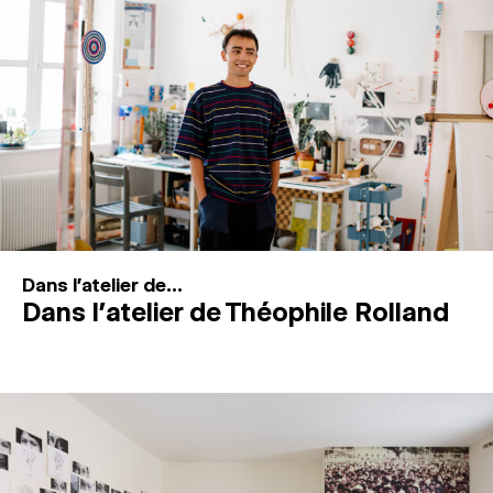
MAGAZINE
ESPACES DE PRATIQUE ARTISTIQUE
↓
Recherche
Connexion
↓
Dans l'atelier de...
Dans l’atelier de Théophile Rolland