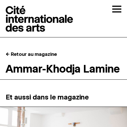
Skip to content
Togg
APPELS À CANDIDATURES
← Retour au magazine
LA CITÉ
↓
Ammar-Khodja Lamine
RÉSIDENCES
↓
ATELIERS OUVERTS
Et aussi dans le magazine
PROGRAMMATION