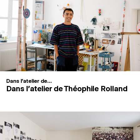
MAGAZINE
ESPACES DE PRATIQUE ARTISTIQUE
↓
Recherche
Connexion
↓
Dans l'atelier de...
Dans l’atelier de Théophile Rolland