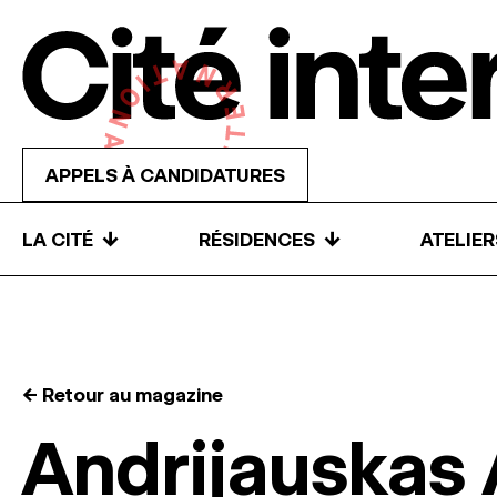
Skip to content
APPELS À CANDIDATURES
↓
↓
LA CITÉ
RÉSIDENCES
ATELIE
← Retour au magazine
Andrijauskas