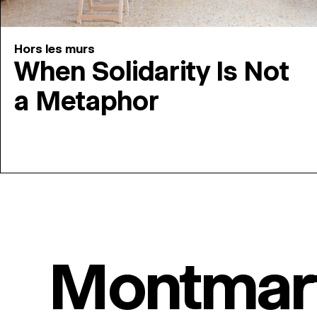
Hors les murs
When Solidarity Is Not
a Metaphor
Montmar