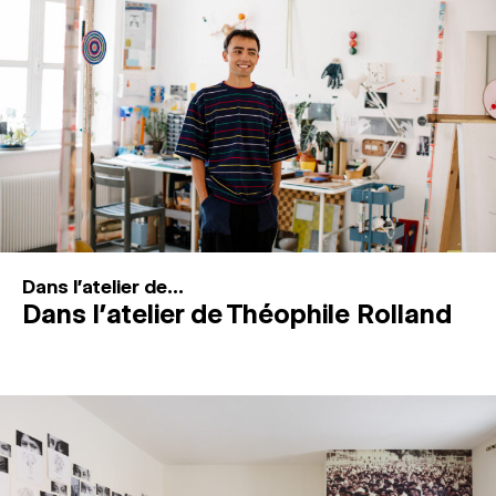
MAGAZINE
ESPACES DE PRATIQUE ARTISTIQUE
↓
Recherche
Connexion
↓
Dans l'atelier de...
Dans l’atelier de Théophile Rolland