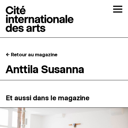
Skip to content
Togg
APPELS À CANDIDATURES
← Retour au magazine
LA CITÉ
↓
Anttila Susanna
RÉSIDENCES
↓
ATELIERS OUVERTS
Et aussi dans le magazine
PROGRAMMATION