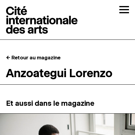
Skip to content
Togg
APPELS À CANDIDATURES
← Retour au magazine
LA CITÉ
↓
Anzoategui Lorenzo
RÉSIDENCES
↓
ATELIERS OUVERTS
Et aussi dans le magazine
PROGRAMMATION