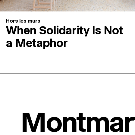
Hors les murs
When Solidarity Is Not
a Metaphor
Montmar