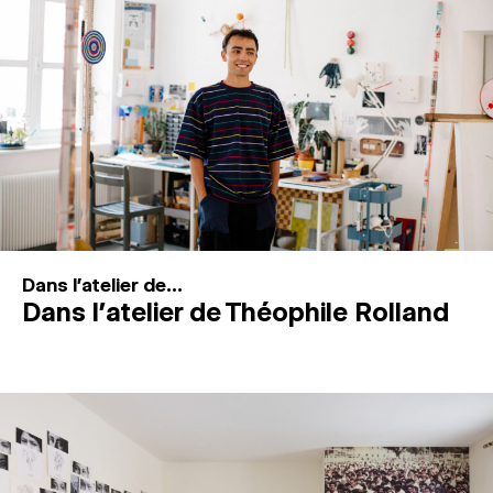
MAGAZINE
ESPACES DE PRATIQUE ARTISTIQUE
↓
Recherche
Connexion
↓
Dans l'atelier de...
Dans l’atelier de Théophile Rolland