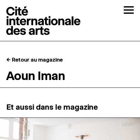
Skip to content
Togg
APPELS À CANDIDATURES
← Retour au magazine
LA CITÉ
↓
Aoun Iman
RÉSIDENCES
↓
ATELIERS OUVERTS
Et aussi dans le magazine
PROGRAMMATION