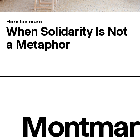
Hors les murs
When Solidarity Is Not
a Metaphor
Montmar