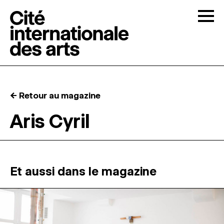
Skip to content
Togg
APPELS À CANDIDATURES
← Retour au magazine
LA CITÉ
↓
Aris Cyril
RÉSIDENCES
↓
ATELIERS OUVERTS
Et aussi dans le magazine
PROGRAMMATION