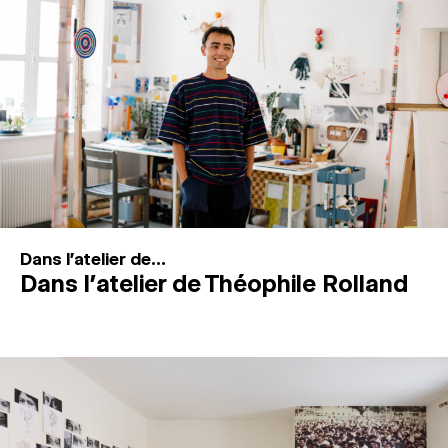
MAGAZINE
ESPACES DE PRATIQUE ARTISTIQUE
↓
Recherche
Connexion
↓
Dans l'atelier de...
Dans l’atelier de Théophile Rolland