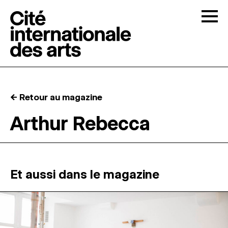
Skip to content
Togg
APPELS À CANDIDATURES
← Retour au magazine
LA CITÉ
↓
Arthur Rebecca
RÉSIDENCES
↓
ATELIERS OUVERTS
Et aussi dans le magazine
PROGRAMMATION