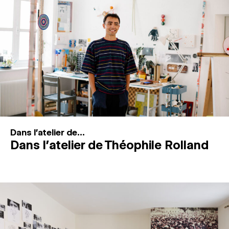
MAGAZINE
ESPACES DE PRATIQUE ARTISTIQUE
↓
Recherche
Connexion
↓
Dans l'atelier de...
Dans l’atelier de Théophile Rolland