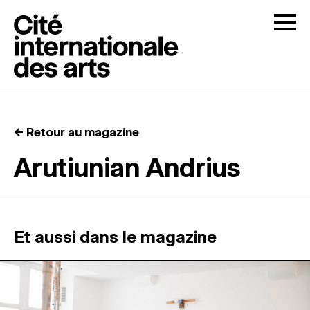
Skip to content
Togg
APPELS À CANDIDATURES
← Retour au magazine
LA CITÉ
↓
Arutiunian Andrius
RÉSIDENCES
↓
ATELIERS OUVERTS
Et aussi dans le magazine
PROGRAMMATION