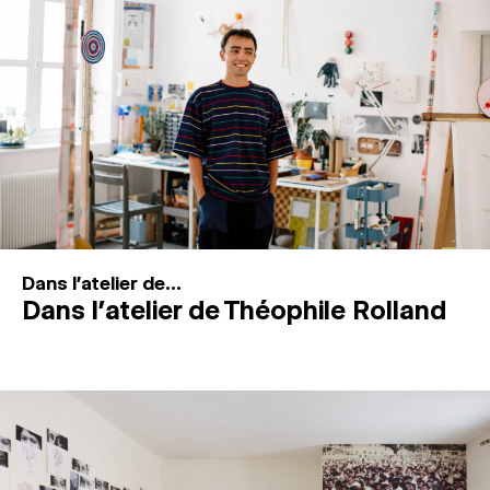
MAGAZINE
ESPACES DE PRATIQUE ARTISTIQUE
↓
Recherche
Connexion
↓
Dans l'atelier de...
Dans l’atelier de Théophile Rolland