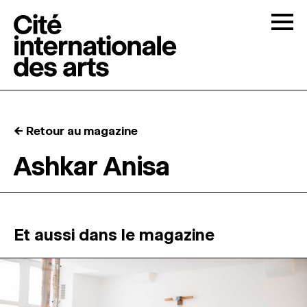
Skip to content
Togg
APPELS À CANDIDATURES
← Retour au magazine
LA CITÉ
↓
Ashkar Anisa
RÉSIDENCES
↓
ATELIERS OUVERTS
Et aussi dans le magazine
PROGRAMMATION