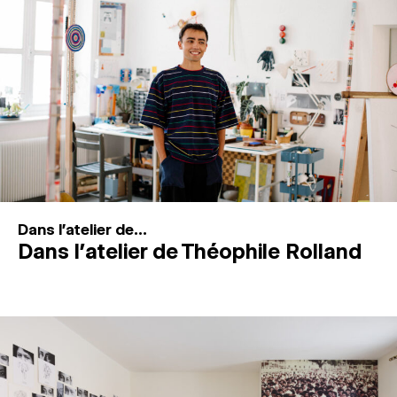
MAGAZINE
ESPACES DE PRATIQUE ARTISTIQUE
↓
Recherche
Connexion
↓
Dans l'atelier de...
Dans l’atelier de Théophile Rolland