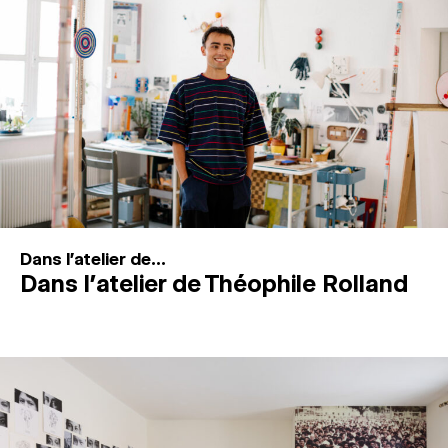
MAGAZINE
ESPACES DE PRATIQUE ARTISTIQUE
↓
Recherche
Connexion
↓
Dans l'atelier de...
Dans l’atelier de Théophile Rolland