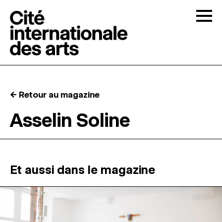
Skip to content
Togg
APPELS À CANDIDATURES
← Retour au magazine
LA CITÉ
↓
Asselin Soline
RÉSIDENCES
↓
ATELIERS OUVERTS
Et aussi dans le magazine
PROGRAMMATION