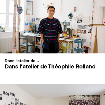
MAGAZINE
ESPACES DE PRATIQUE ARTISTIQUE
↓
Recherche
Connexion
↓
Dans l'atelier de...
Dans l’atelier de Théophile Rolland