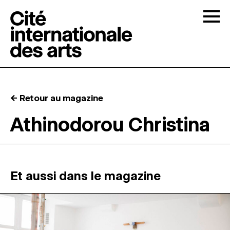
Skip to content
Togg
APPELS À CANDIDATURES
← Retour au magazine
LA CITÉ
↓
Athinodorou Christina
RÉSIDENCES
↓
ATELIERS OUVERTS
Et aussi dans le magazine
PROGRAMMATION