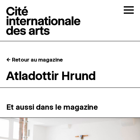
Skip to content
Togg
APPELS À CANDIDATURES
← Retour au magazine
LA CITÉ
↓
Atladottir Hrund
RÉSIDENCES
↓
ATELIERS OUVERTS
Et aussi dans le magazine
PROGRAMMATION