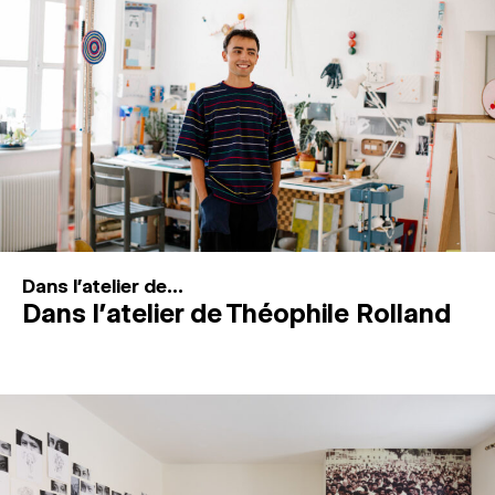
MAGAZINE
ESPACES DE PRATIQUE ARTISTIQUE
↓
Recherche
Connexion
↓
Dans l'atelier de...
Dans l’atelier de Théophile Rolland