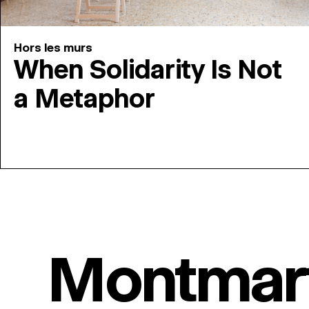
Hors les murs
When Solidarity Is Not
a Metaphor
Montmar