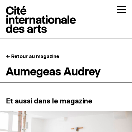
Skip to content
Togg
APPELS À CANDIDATURES
← Retour au magazine
LA CITÉ
↓
Aumegeas Audrey
RÉSIDENCES
↓
ATELIERS OUVERTS
Et aussi dans le magazine
PROGRAMMATION