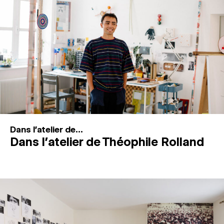
MAGAZINE
ESPACES DE PRATIQUE ARTISTIQUE
↓
Recherche
Connexion
↓
Dans l'atelier de...
Dans l’atelier de Théophile Rolland