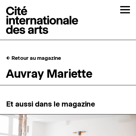
Skip to content
Togg
APPELS À CANDIDATURES
← Retour au magazine
LA CITÉ
↓
Auvray Mariette
RÉSIDENCES
↓
ATELIERS OUVERTS
Et aussi dans le magazine
PROGRAMMATION