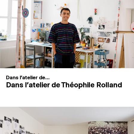
MAGAZINE
ESPACES DE PRATIQUE ARTISTIQUE
↓
Recherche
Connexion
↓
Dans l'atelier de...
Dans l’atelier de Théophile Rolland