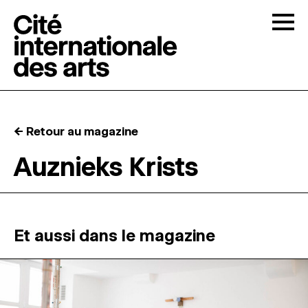
Skip to content
Togg
APPELS À CANDIDATURES
← Retour au magazine
LA CITÉ
↓
Auznieks Krists
RÉSIDENCES
↓
ATELIERS OUVERTS
Et aussi dans le magazine
PROGRAMMATION