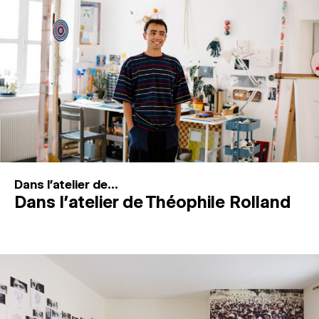
MAGAZINE
ESPACES DE PRATIQUE ARTISTIQUE
↓
Recherche
Connexion
↓
Dans l'atelier de...
Dans l’atelier de Théophile Rolland