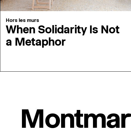
Hors les murs
When Solidarity Is Not
a Metaphor
Montmar