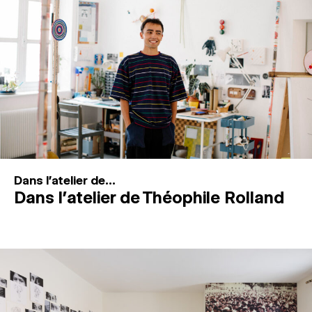
MAGAZINE
ESPACES DE PRATIQUE ARTISTIQUE
↓
Recherche
Connexion
↓
Dans l'atelier de...
Dans l’atelier de Théophile Rolland