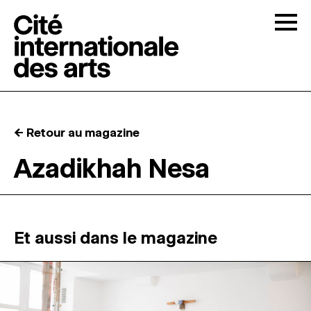
Skip to content
Togg
APPELS À CANDIDATURES
← Retour au magazine
LA CITÉ
↓
Azadikhah Nesa
RÉSIDENCES
↓
ATELIERS OUVERTS
Et aussi dans le magazine
PROGRAMMATION