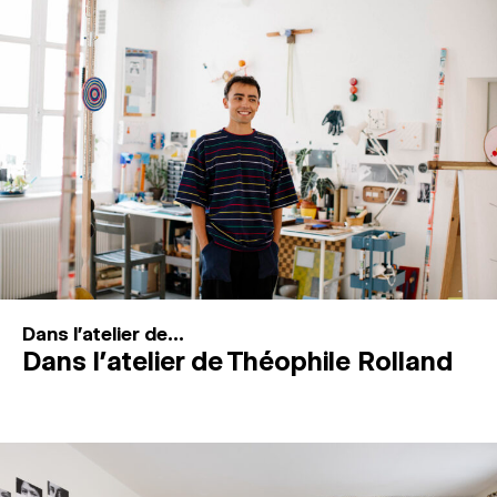
MAGAZINE
ESPACES DE PRATIQUE ARTISTIQUE
↓
Recherche
Connexion
↓
Dans l'atelier de...
Dans l’atelier de Théophile Rolland