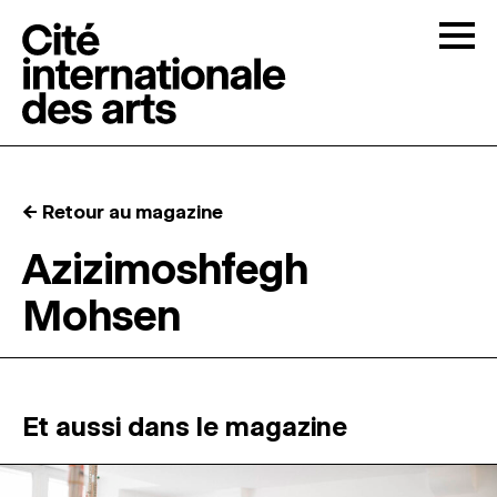
Skip to content
Togg
APPELS À CANDIDATURES
← Retour au magazine
LA CITÉ
↓
Azizimoshfegh
Mohsen
RÉSIDENCES
↓
ATELIERS OUVERTS
Et aussi dans le magazine
PROGRAMMATION