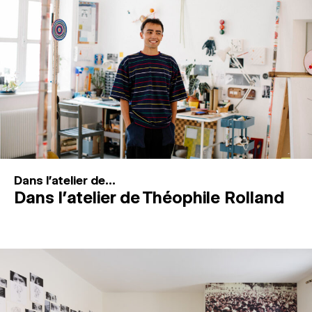
MAGAZINE
ESPACES DE PRATIQUE ARTISTIQUE
↓
Recherche
Connexion
↓
Dans l'atelier de...
Dans l’atelier de Théophile Rolland