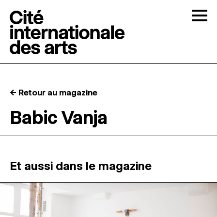
Skip to content
Togg
APPELS À CANDIDATURES
← Retour au magazine
LA CITÉ
↓
Babic Vanja
RÉSIDENCES
↓
ATELIERS OUVERTS
Et aussi dans le magazine
PROGRAMMATION