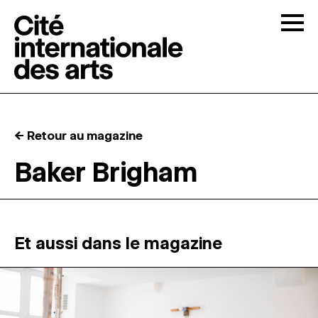
Skip to content
Togg
APPELS À CANDIDATURES
← Retour au magazine
LA CITÉ
↓
Baker Brigham
RÉSIDENCES
↓
ATELIERS OUVERTS
Et aussi dans le magazine
PROGRAMMATION