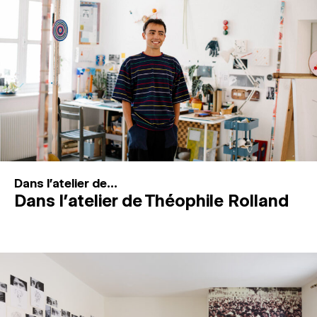
MAGAZINE
ESPACES DE PRATIQUE ARTISTIQUE
↓
Recherche
Connexion
↓
Dans l'atelier de...
Dans l’atelier de Théophile Rolland