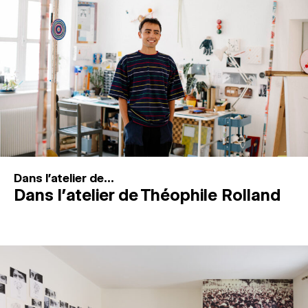
MAGAZINE
ESPACES DE PRATIQUE ARTISTIQUE
↓
Recherche
Connexion
↓
Dans l'atelier de...
Dans l’atelier de Théophile Rolland