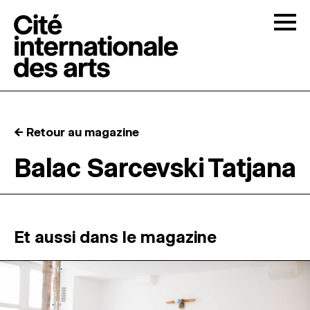
Skip to content
Togg
APPELS À CANDIDATURES
← Retour au magazine
LA CITÉ
↓
Balac Sarcevski Tatjana
RÉSIDENCES
↓
ATELIERS OUVERTS
Et aussi dans le magazine
PROGRAMMATION