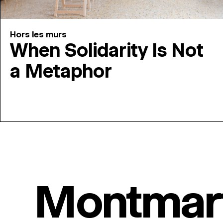
Hors les murs
When Solidarity Is Not
a Metaphor
Montmar