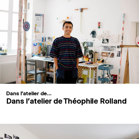
MAGAZINE
ESPACES DE PRATIQUE ARTISTIQUE
↓
Recherche
Connexion
↓
Dans l'atelier de...
Dans l’atelier de Théophile Rolland