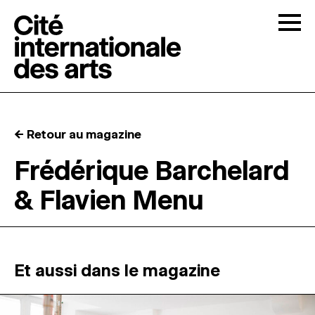
Skip to content
Togg
APPELS À CANDIDATURES
← Retour au magazine
LA CITÉ
↓
Frédérique Barchelard
& Flavien Menu
RÉSIDENCES
↓
ATELIERS OUVERTS
Et aussi dans le magazine
PROGRAMMATION