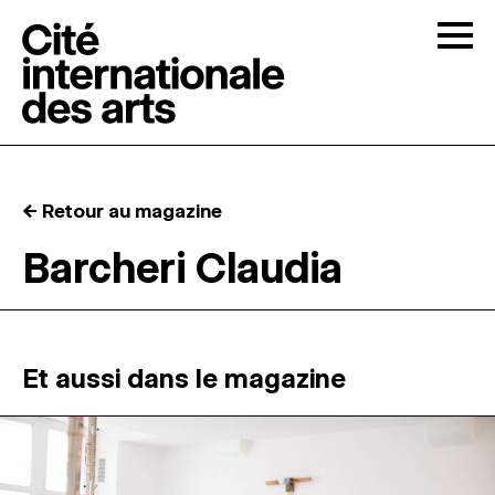
Skip to content
Togg
APPELS À CANDIDATURES
← Retour au magazine
LA CITÉ
↓
Barcheri Claudia
RÉSIDENCES
↓
ATELIERS OUVERTS
Et aussi dans le magazine
PROGRAMMATION