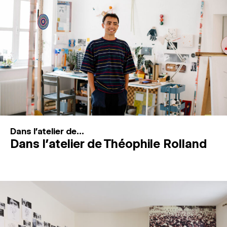
MAGAZINE
ESPACES DE PRATIQUE ARTISTIQUE
↓
Recherche
Connexion
↓
Dans l'atelier de...
Dans l’atelier de Théophile Rolland