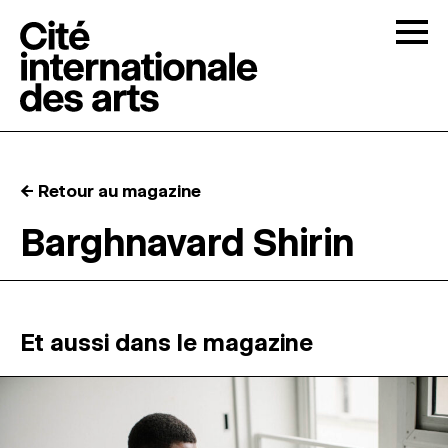
Skip to content
Togg
APPELS À CANDIDATURES
← Retour au magazine
LA CITÉ
↓
Barghnavard Shirin
RÉSIDENCES
↓
ATELIERS OUVERTS
Et aussi dans le magazine
PROGRAMMATION