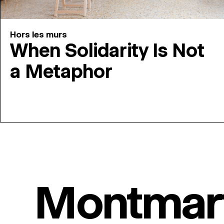
Hors les murs
When Solidarity Is Not
a Metaphor
Montmar