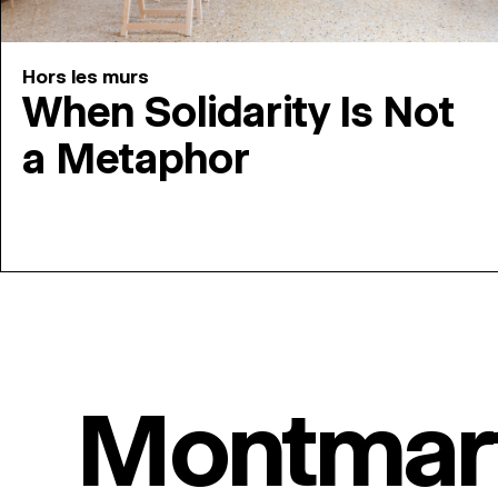
Hors les murs
When Solidarity Is Not
a Metaphor
Montmar