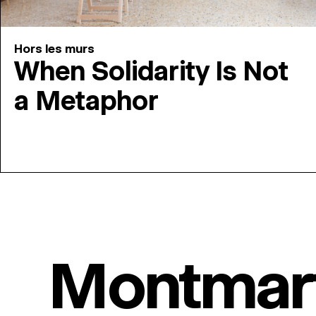
Hors les murs
When Solidarity Is Not
a Metaphor
Montmar