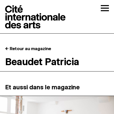
Skip to content
Togg
APPELS À CANDIDATURES
← Retour au magazine
LA CITÉ
↓
Beaudet Patricia
RÉSIDENCES
↓
ATELIERS OUVERTS
Et aussi dans le magazine
PROGRAMMATION