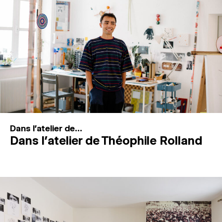
MAGAZINE
ESPACES DE PRATIQUE ARTISTIQUE
↓
Recherche
Connexion
↓
Dans l'atelier de...
Dans l’atelier de Théophile Rolland